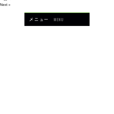
Next »
メニュー
MENU
お知らせ
当院について
メニュー・料金
症例紹介
頭・首の痛み
足・膝の痛み
背中・腰の痛み
肩・腕の痛み
ダイエット