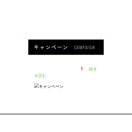
楽トレ
よくあるご質問
HOME
キャンペーン
CAMPAIGN
140人の患者様に施術感想のアン
ケートをいただきました
...続き
を読む