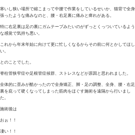
寒いし狭い場所で縮こまって中腰で作業をしているせいか、猫背で全身
張ったような痛みなのと、腰・右足裏に痛みと痺れがある。
特に右足裏は足の裏にガムテープみたいのがずっとくっついているよう
な感覚で気持ち悪い。
これから年末年始に向けて更に忙しくなるからその前に何とかしてほし
い。
とのことでした。
脊柱管狭窄症や足根管症候群、ストレスなどが原因と思われました。
全体的に歪みが酷かったので全身矯正、脚・足の調整、全身、腰・右足
裏を庇って硬くなってしまった筋肉をほぐす施術を遠隔から行いまし
た。
施術後は
おぉ！！
凄い！！