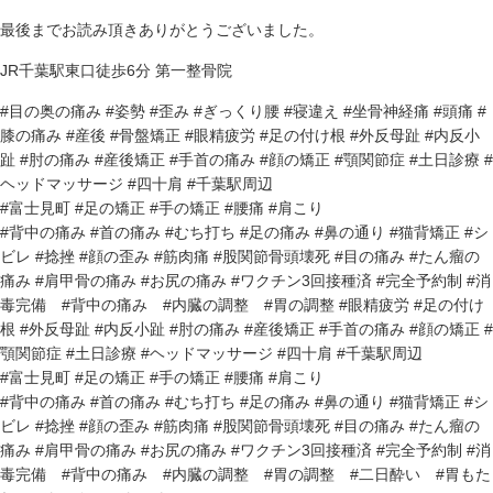
最後までお読み頂きありがとうございました。
JR千葉駅東口徒歩6分 第一整骨院
#目の奥の痛み #姿勢 #歪み #ぎっくり腰 #寝違え #坐骨神経痛 #頭痛 #
膝の痛み #産後 #骨盤矯正 #眼精疲労 #足の付け根 #外反母趾 #内反小
趾 #肘の痛み #産後矯正 #手首の痛み #顔の矯正 #顎関節症 #土日診療 #
ヘッドマッサージ #四十肩 #千葉駅周辺
#富士見町 #足の矯正 #手の矯正 #腰痛 #肩こり
#背中の痛み #首の痛み #むち打ち #足の痛み #鼻の通り #猫背矯正 #シ
ビレ #捻挫 #顔の歪み #筋肉痛 #股関節骨頭壊死 #目の痛み #たん瘤の
痛み #肩甲骨の痛み #お尻の痛み #ワクチン3回接種済 #完全予約制 #消
毒完備 #背中の痛み #内臓の調整 #胃の調整 #眼精疲労 #足の付け
根 #外反母趾 #内反小趾 #肘の痛み #産後矯正 #手首の痛み #顔の矯正 #
顎関節症 #土日診療 #ヘッドマッサージ #四十肩 #千葉駅周辺
#富士見町 #足の矯正 #手の矯正 #腰痛 #肩こり
#背中の痛み #首の痛み #むち打ち #足の痛み #鼻の通り #猫背矯正 #シ
ビレ #捻挫 #顔の歪み #筋肉痛 #股関節骨頭壊死 #目の痛み #たん瘤の
痛み #肩甲骨の痛み #お尻の痛み #ワクチン3回接種済 #完全予約制 #消
毒完備 #背中の痛み #内臓の調整 #胃の調整 #二日酔い #胃もた