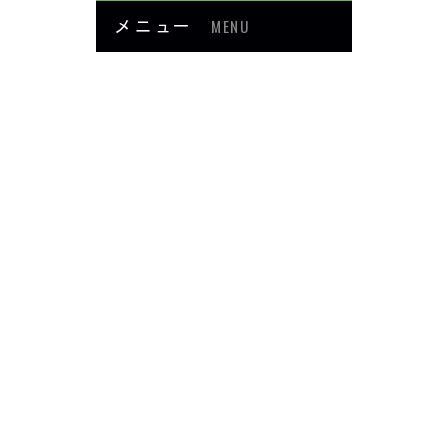
メニュー
MENU
お知らせ
当院について
メニュー・料金
症例紹介
頭・首の痛み
足・膝の痛み
背中・腰の痛み
肩・腕の痛み
ダイエット
楽トレ
よくあるご質問