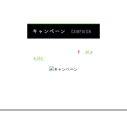
HOME
キャンペーン
CAMPAIGN
140人の患者様に施術感想のアン
ケートをいただきました
...続き
を読む