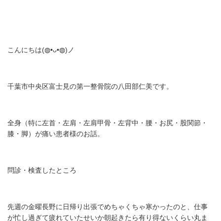
こんにちは(⁠◍⁠•⁠ᴗ⁠•⁠◍⁠)ノ
千葉市中央区富士見の第一整骨院の八田部仁美です。
全身（特に左首・左肩・左肩甲骨・左背中・腰・お尻・股関節・
膝・脚）が痛い患者様のお話。
問診・検査したところ
先週の金曜長野に日帰り出張でめちゃくちゃ寒かったのと、仕事
が忙し過ぎて疲れていたせいか
朝起きたら有り得ないくらい丸ま