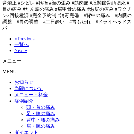
背矯正 #シビレ #捻挫 #顔の歪み #筋肉痛 #股関節骨頭壊死 #
目の痛み #たん瘤の痛み #肩甲骨の痛み #お尻の痛み #ワクチ
ン3回接種済 #完全予約制 #消毒完備 #背中の痛み #内臓の
調整 #胃の調整 #二日酔い #胃もたれ #ドライヘッドス
パ
« Previous
一覧へ
Next »
メニュー
MENU
お知らせ
当院について
メニュー・料金
症例紹介
頭・首の痛み
足・膝の痛み
背中・腰の痛み
肩・腕の痛み
ダイエット