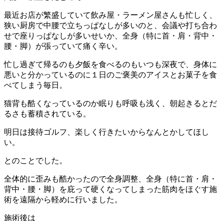
最近お店が繁盛していて飲み屋・ラーメン屋さんも忙しく、
狭い厨房で中腰で立ちっぱなしが多いのと、会議や打ち合わ
せで座りっぱなしが多いせいか、全身（特に首・肩・背中・
腰・脚）が張っていて痛く辛い。
忙し過ぎて帰るのも夕飯を食べるのもいつも深夜で、身体に
悪いと分かっているのに１日のご褒美のアイスとお菓子を食
べてしまう毎日。
猫背も酷くなっているのか眠りも呼吸も浅く、朝起きるとだ
るさも蓄積されている。
明日は接待ゴルフ、楽しく行きたいからなんとかしてほし
い。
とのことでした。
全体的に歪みも酷かったので全身調整、全身（特に首・肩・
背中・腰・脚）を庇って硬くなってしまった筋肉をほぐす施
術を遠隔から軽めに行いました。
施術後は