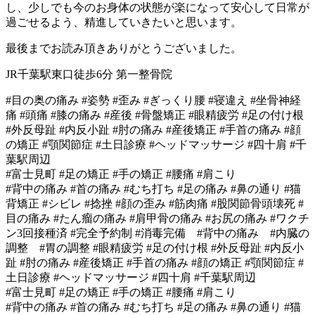
し、少しでも今のお身体の状態が楽になって安心して日常が
過ごせるよう、精進していきたいと思います。
最後までお読み頂きありがとうございました。
JR千葉駅東口徒歩6分 第一整骨院
#目の奥の痛み #姿勢 #歪み #ぎっくり腰 #寝違え #坐骨神経
痛 #頭痛 #膝の痛み #産後 #骨盤矯正 #眼精疲労 #足の付け根
#外反母趾 #内反小趾 #肘の痛み #産後矯正 #手首の痛み #顔
の矯正 #顎関節症 #土日診療 #ヘッドマッサージ #四十肩 #千
葉駅周辺
#富士見町 #足の矯正 #手の矯正 #腰痛 #肩こり
#背中の痛み #首の痛み #むち打ち #足の痛み #鼻の通り #猫
背矯正 #シビレ #捻挫 #顔の歪み #筋肉痛 #股関節骨頭壊死 #
目の痛み #たん瘤の痛み #肩甲骨の痛み #お尻の痛み #ワクチ
ン3回接種済 #完全予約制 #消毒完備 #背中の痛み #内臓の
調整 #胃の調整 #眼精疲労 #足の付け根 #外反母趾 #内反小
趾 #肘の痛み #産後矯正 #手首の痛み #顔の矯正 #顎関節症 #
土日診療 #ヘッドマッサージ #四十肩 #千葉駅周辺
#富士見町 #足の矯正 #手の矯正 #腰痛 #肩こり
#背中の痛み #首の痛み #むち打ち #足の痛み #鼻の通り #猫