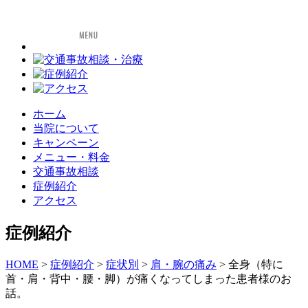
ホーム
当院について
キャンペーン
メニュー・料金
交通事故相談
症例紹介
アクセス
症例紹介
HOME
>
症例紹介
>
症状別
>
肩・腕の痛み
>
全身（特に
首・肩・背中・腰・脚）が痛くなってしまった患者様のお
話。