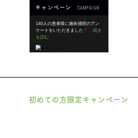
キャンペーン
CAMPAIGN
140人の患者様に施術感想のアン
ケートをいただきました
...続き
を読む
初めての方限定キャンペーン
現在準備中です。詳細が決まりましたら、
キャンペーン
でご紹介
ます。