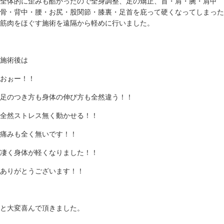
全体的に歪みも酷かったので全身調整、足の矯正、
首・肩・腕・肩甲
骨・背中・腰・お尻・股関節・膝裏・足首
を庇って硬くなってしまった
筋肉をほぐす施術を遠隔から軽めに行いました。
施術後は
おぉー！！
足のつき方も身体の伸び方も全然違う！！
全然ストレス無く動かせる！！
痛みも全く無いです！！
凄く身体が軽くなりました！！
ありがとうございます！！
と大変喜んで頂きました。