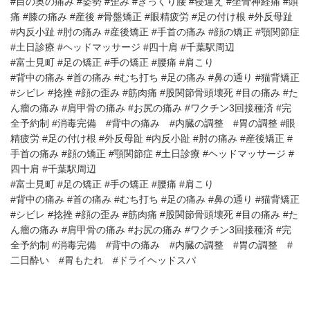
#目の奥の痛み #姿勢 #歪み #ぎっくり腰 #寝違え #坐骨神経痛 #頭
痛 #膝の痛み #産後 #骨盤矯正 #眼精疲労 #足の付け根 #外反母趾
#内反小趾 #肘の痛み #産後矯正 #手首の痛み #顔の矯正 #顎関節症
#土日診療 #ヘッドマッサージ #四十肩 #千葉駅周辺
#富士見町 #足の矯正 #手の矯正 #腰痛 #肩こり
#背中の痛み #首の痛み #むち打ち #足の痛み #鼻の通り #猫背矯正
#シビレ #捻挫 #顔の歪み #筋肉痛 #股関節骨頭壊死 #目の痛み #た
ん瘤の痛み #肩甲骨の痛み #お尻の痛み #ワクチン3回接種済 #完
全予約制 #消毒完備 #背中の痛み #内臓の調整 #胃の調整 #眼
精疲労 #足の付け根 #外反母趾 #内反小趾 #肘の痛み #産後矯正 #
手首の痛み #顔の矯正 #顎関節症 #土日診療 #ヘッドマッサージ #
四十肩 #千葉駅周辺
#富士見町 #足の矯正 #手の矯正 #腰痛 #肩こり
#背中の痛み #首の痛み #むち打ち #足の痛み #鼻の通り #猫背矯正
#シビレ #捻挫 #顔の歪み #筋肉痛 #股関節骨頭壊死 #目の痛み #た
ん瘤の痛み #肩甲骨の痛み #お尻の痛み #ワクチン3回接種済 #完
全予約制 #消毒完備 #背中の痛み #内臓の調整 #胃の調整 #
二日酔い #胃もたれ #ドライヘッドスパ