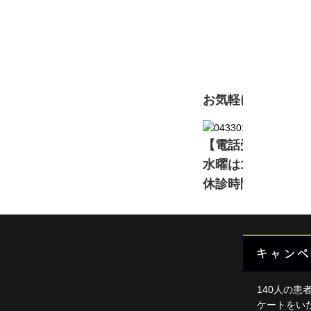
初
頭・首
足・膝
現在準備中です。詳
背中・
肩・腕
お気軽にお問い合
ダイエ
【電話受付】11:00～13
楽トレ
水曜は16:00～2
よくあ
休診時間中は電話
HOME
キャンペ
140人の患
ケートをい