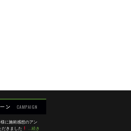
めての方限定キャンペーン
の痛み
の痛み
細が決まりましたら、
キャンペーン
でご紹介いたします。
腰の痛み
の痛み
わせください
ット
:00 / 15:00～20:00
0：00のみ診療、木曜は終日休診。
るご質問
受付できません。
ーン
CAMPAIGN
者様に施術感想のアン
ただきました
...続き