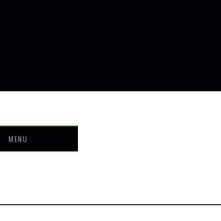
MENU
せ
ついて
ー・料金
介