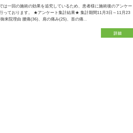
では一回の施術の効果を追究しているため、患者様に施術後のアンケー
行っております。 ★アンケート集計結果★ 集計期間11月3日～11月23
＊御来院理由 腰痛(36)、肩の痛み(25)、首の痛...
詳細