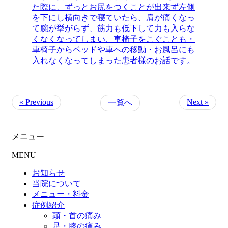
た際に、ずっとお尻をつくことが出来ず左側
を下にし横向きで寝ていたら、肩が痛くなっ
て腕が挙がらず、筋力も低下して力も入らな
くなくなってしまい、車椅子をこぐことも・
車椅子からベッドや車への移動・お風呂にも
入れなくなってしまった患者様のお話です。
« Previous
Next »
一覧へ
メニュー
MENU
お知らせ
当院について
メニュー・料金
症例紹介
頭・首の痛み
足・膝の痛み