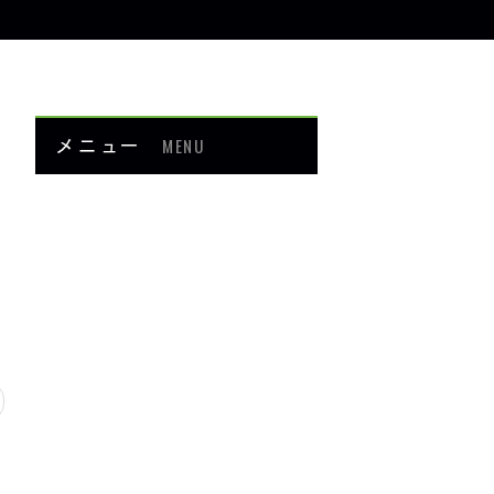
メニュー
MENU
お知らせ
当院について
メニュー・料金
症例紹介
頭・首の痛み
足・膝の痛み
背中・腰の痛み
肩・腕の痛み