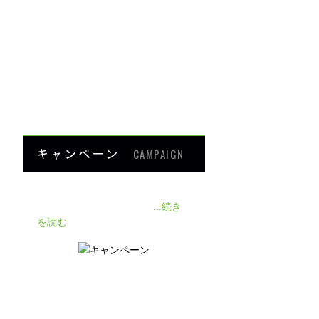
ダイエット
楽トレ
よくあるご質問
HOME
キャンペーン
CAMPAIGN
140人の患者様に施術感想のアン
ケートをいただきました❗
...続き
を読む