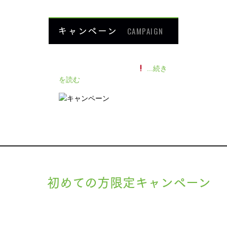
キャンペーン
CAMPAIGN
140人の患者様に施術感想のアン
ケートをいただきました
...続き
を読む
初めての方限定キャンペーン
現在準備中です。詳細が決まりましたら、
キャンペーン
でご紹介
ます。