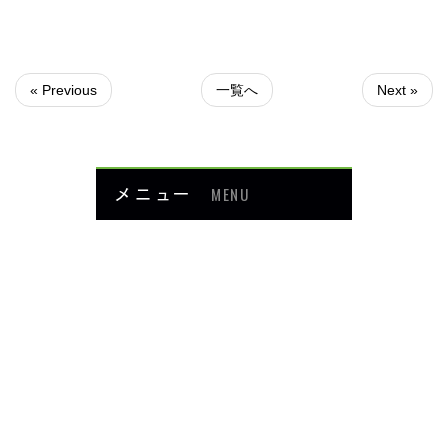
« Previous
一覧へ
Next »
メニュー
MENU
お知らせ
当院について
メニュー・料金
症例紹介
頭・首の痛み
足・膝の痛み