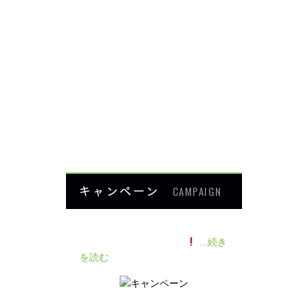
背中・腰の痛み
肩・腕の痛み
ダイエット
楽トレ
よくあるご質問
HOME
キャンペーン
CAMPAIGN
140人の患者様に施術感想のアン
ケートをいただきました
...続き
を読む