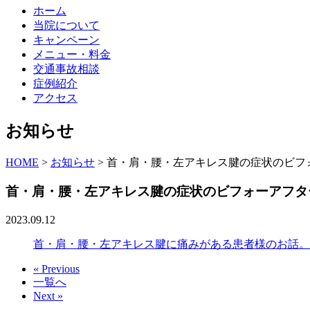
ホーム
当院について
キャンペーン
メニュー・料金
交通事故相談
症例紹介
アクセス
お知らせ
HOME
>
お知らせ
>
首・肩・腰・左アキレス腱の症状のビフ
首・肩・腰・左アキレス腱の症状のビフォーアフタ
2023.09.12
首・肩・腰・左アキレス腱に痛みがある患者様のお話。
« Previous
一覧へ
Next »