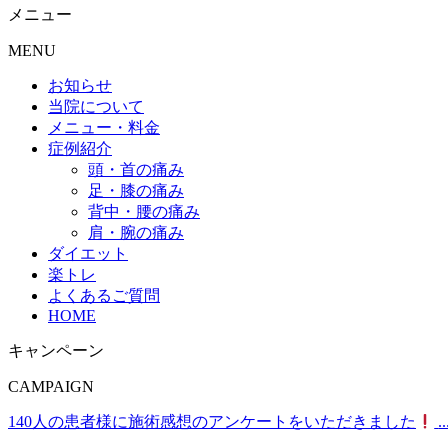
メニュー
MENU
お知らせ
当院について
メニュー・料金
症例紹介
頭・首の痛み
足・膝の痛み
背中・腰の痛み
肩・腕の痛み
ダイエット
楽トレ
よくあるご質問
HOME
キャンペーン
CAMPAIGN
140人の患者様に施術感想のアンケートをいただきました