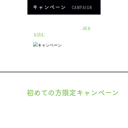
キャンペーン
CAMPAIGN
140人の患者様に施術感想のアン
ケートをいただきました❗
...続き
を読む
初めての方限定キャンペーン
現在準備中です。詳細が決まりましたら、
キャンペーン
でご紹介
ます。