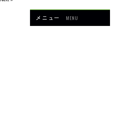
メニュー
MENU
お知らせ
当院について
メニュー・料金
症例紹介
頭・首の痛み
足・膝の痛み
背中・腰の痛み
肩・腕の痛み
ダイエット
楽トレ