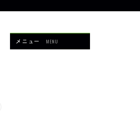
メニュー
MENU
お知らせ
当院について
メニュー・料金
症例紹介
頭・首の痛み
足・膝の痛み
背中・腰の痛み
肩・腕の痛み