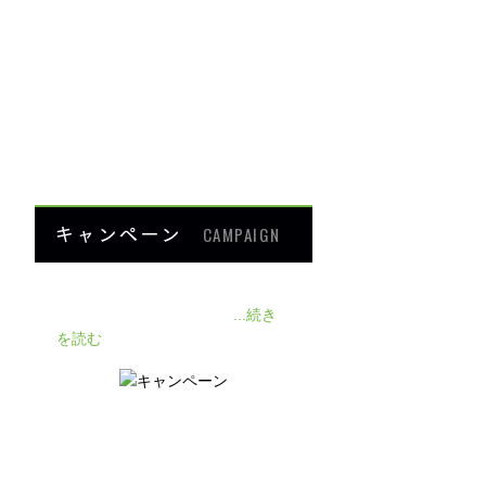
ダイエット
楽トレ
よくあるご質問
HOME
キャンペーン
CAMPAIGN
140人の患者様に施術感想のアン
ケートをいただきました❗
...続き
を読む