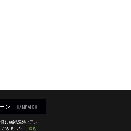
めての方限定キャンペーン
の痛み
の痛み
細が決まりましたら、
キャンペーン
でご紹介いたします。
腰の痛み
の痛み
わせください
ット
:00 / 15:00～20:00
0：00のみ診療、木曜は終日休診。
るご質問
受付できません。
ーン
CAMPAIGN
者様に施術感想のアン
ただきました❗
...続き