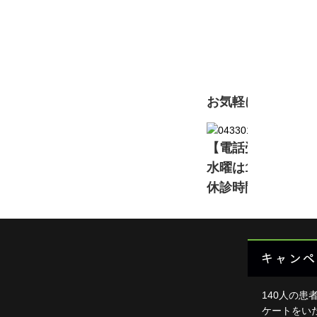
初
頭・首
足・膝
現在準備中です。詳
背中・
肩・腕
お気軽にお問い合
ダイエ
【電話受付】11:00～13
楽トレ
水曜は16:00～2
よくあ
休診時間中は電話
HOME
キャンペ
140人の患
ケートをい