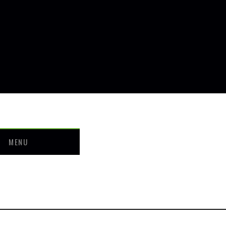
MENU
せ
ついて
ー・料金
介