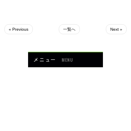
« Previous
一覧へ
Next »
メニュー
MENU
お知らせ
当院について
メニュー・料金
症例紹介
頭・首の痛み
足・膝の痛み