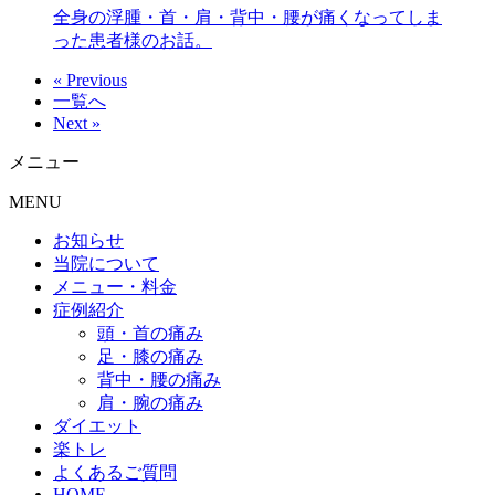
全身の浮腫・首・肩・背中・腰が痛くなってしま
った患者様のお話。
« Previous
一覧へ
Next »
メニュー
MENU
お知らせ
当院について
メニュー・料金
症例紹介
頭・首の痛み
足・膝の痛み
背中・腰の痛み
肩・腕の痛み
ダイエット
楽トレ
よくあるご質問
HOME