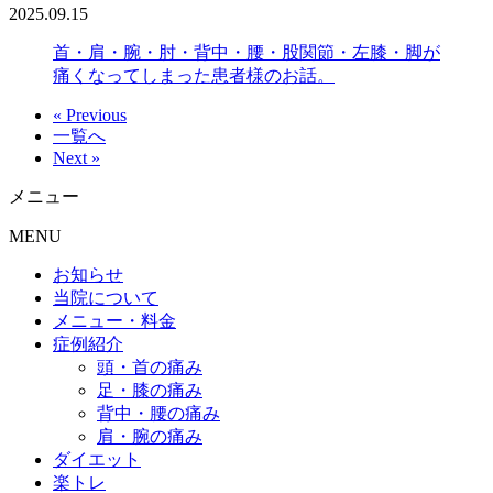
2025.09.15
首・肩・腕・肘・背中・腰・股関節・左膝・脚が
痛くなってしまった患者様のお話。
« Previous
一覧へ
Next »
メニュー
MENU
お知らせ
当院について
メニュー・料金
症例紹介
頭・首の痛み
足・膝の痛み
背中・腰の痛み
肩・腕の痛み
ダイエット
楽トレ