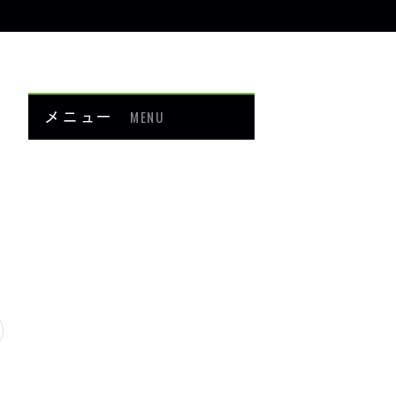
メニュー
MENU
お知らせ
当院について
メニュー・料金
症例紹介
頭・首の痛み
足・膝の痛み
背中・腰の痛み
肩・腕の痛み