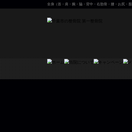
全身（首・肩・腕・脇・背中・右肋骨・腰・お尻・股