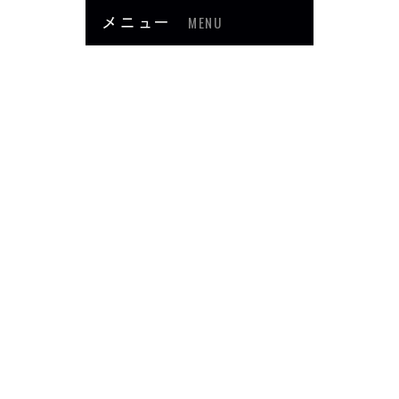
メニュー
MENU
お知らせ
当院について
メニュー・料金
症例紹介
頭・首の痛み
足・膝の痛み
背中・腰の痛み
肩・腕の痛み
ダイエット
楽トレ
よくあるご質問