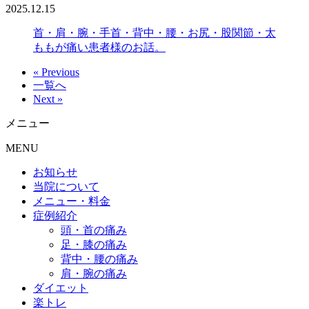
2025.12.15
首・肩・腕・手首・背中・腰・お尻・股関節・太
ももが痛い患者様のお話。
« Previous
一覧へ
Next »
メニュー
MENU
お知らせ
当院について
メニュー・料金
症例紹介
頭・首の痛み
足・膝の痛み
背中・腰の痛み
肩・腕の痛み
ダイエット
楽トレ