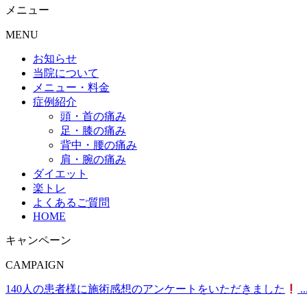
メニュー
MENU
お知らせ
当院について
メニュー・料金
症例紹介
頭・首の痛み
足・膝の痛み
背中・腰の痛み
肩・腕の痛み
ダイエット
楽トレ
よくあるご質問
HOME
キャンペーン
CAMPAIGN
140人の患者様に施術感想のアンケートをいただきました