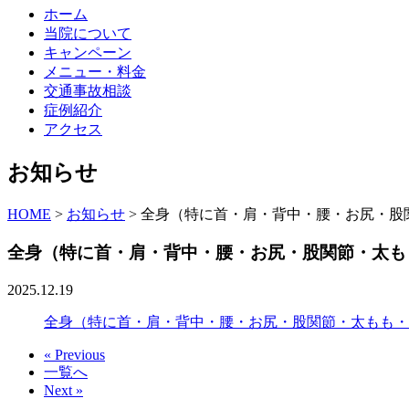
ホーム
当院について
キャンペーン
メニュー・料金
交通事故相談
症例紹介
アクセス
お知らせ
HOME
>
お知らせ
>
全身（特に首・肩・背中・腰・お尻・股
全身（特に首・肩・背中・腰・お尻・股関節・太も
2025.12.19
全身（特に首・肩・背中・腰・お尻・股関節・太もも・
« Previous
一覧へ
Next »