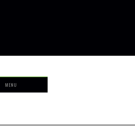
MENU
せ
ついて
ー・料金
介