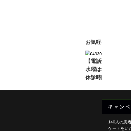
初
頭・首
足・膝
現在準備中です。詳
背中・
肩・腕
お気軽にお問い合
ダイエ
【電話受付】11:00～13
楽トレ
水曜は16:00～2
よくあ
休診時間中は電話
HOME
キャンペ
140人の患
ケートをい