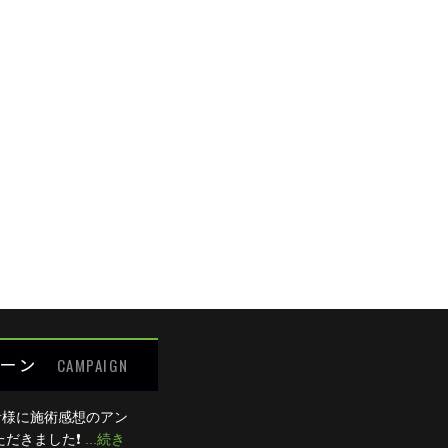
めての方限定キャンペーン
の痛み
の痛み
細が決まりましたら、
キャンペーン
でご紹介いたします。
腰の痛み
の痛み
わせください
ット
:00 / 15:00～20:00
0：00のみ診療、木曜は終日休診。
るご質問
受付できません。
ーン
CAMPAIGN
者様に施術感想のアン
ただきました❗
...続き