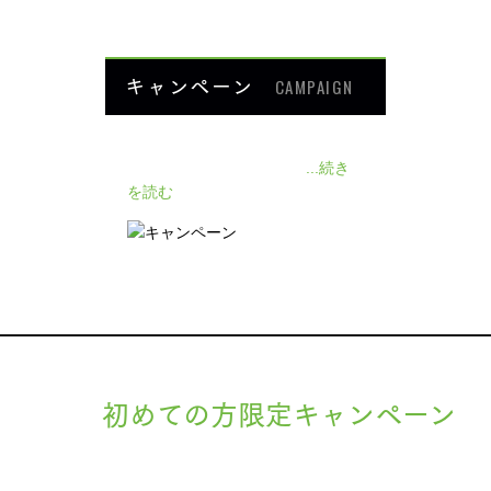
キャンペーン
CAMPAIGN
140人の患者様に施術感想のアン
ケートをいただきました❗
...続き
を読む
初めての方限定キャンペーン
現在準備中です。詳細が決まりましたら、
キャンペーン
でご紹介
ます。