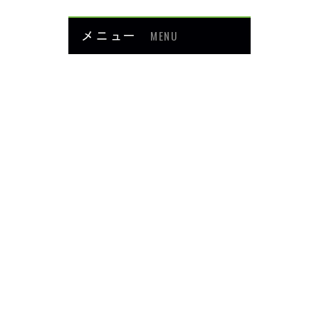
メニュー
MENU
お知らせ
当院について
メニュー・料金
症例紹介
頭・首の痛み
足・膝の痛み
背中・腰の痛み
肩・腕の痛み
ダイエット
楽トレ