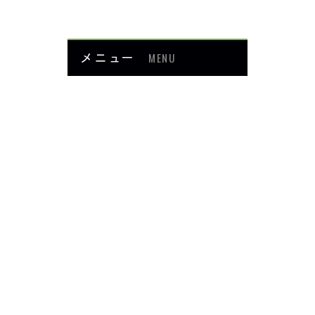
メニュー
MENU
お知らせ
当院について
メニュー・料金
症例紹介
頭・首の痛み
足・膝の痛み
背中・腰の痛み
肩・腕の痛み
ダイエット