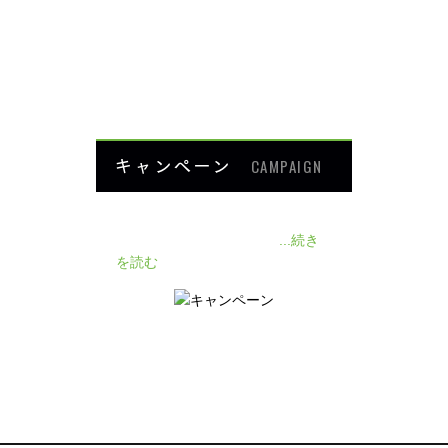
楽トレ
よくあるご質問
HOME
キャンペーン
CAMPAIGN
140人の患者様に施術感想のアン
ケートをいただきました❗
...続き
を読む