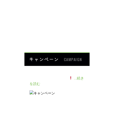
肩・腕の痛み
ダイエット
楽トレ
よくあるご質問
HOME
キャンペーン
CAMPAIGN
140人の患者様に施術感想のアン
ケートをいただきました
...続き
を読む