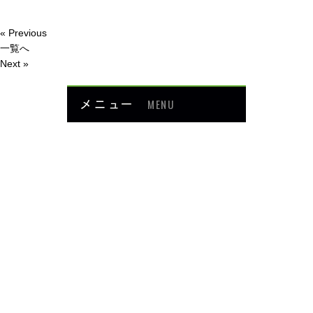
« Previous
一覧へ
Next »
メニュー
MENU
お知らせ
当院について
メニュー・料金
症例紹介
頭・首の痛み
足・膝の痛み
背中・腰の痛み