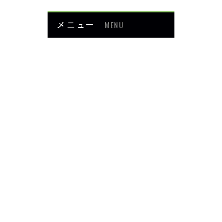
メニュー
MENU
お知らせ
当院について
メニュー・料金
症例紹介
頭・首の痛み
足・膝の痛み
背中・腰の痛み
肩・腕の痛み
ダイエット
楽トレ