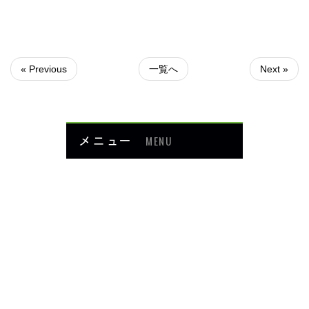
« Previous
一覧へ
Next »
メニュー
MENU
お知らせ
当院について
メニュー・料金
症例紹介
頭・首の痛み
足・膝の痛み