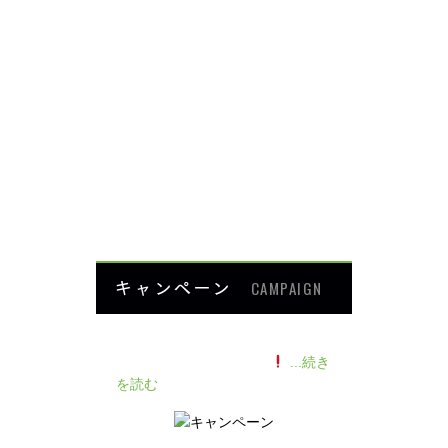
背中・腰の痛み
肩・腕の痛み
ダイエット
楽トレ
よくあるご質問
HOME
キャンペーン
CAMPAIGN
140人の患者様に施術感想のアン
ケートをいただきました
...続き
を読む