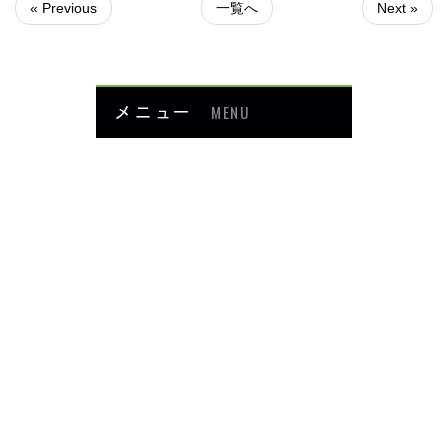
« Previous
一覧へ
Next »
メニュー
MENU
お知らせ
当院について
メニュー・料金
症例紹介
頭・首の痛み
足・膝の痛み
背中・腰の痛み
肩・腕の痛み