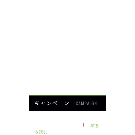
頭・首の痛み
足・膝の痛み
背中・腰の痛み
肩・腕の痛み
ダイエット
楽トレ
よくあるご質問
HOME
キャンペーン
CAMPAIGN
140人の患者様に施術感想のアン
ケートをいただきました
...続き
を読む