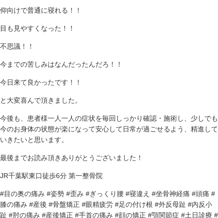
仰向けで普通に寝れる！！
目も見やすくなった！！
不思議！！
今までの苦しみはなんだったんだろ！！
今日来て良かったです！！
と大変喜んで頂きました。
今後も、患者様一人一人の症状を毎回しっかり確認・施術し、少しでも
今のお身体の状態が楽になって安心して日常が過ごせるよう、精進して
いきたいと思います。
最後までお読み頂きありがとうございました！
JR千葉駅東口徒歩6分 第一整骨院
#目の奥の痛み #姿勢 #歪み #ぎっくり腰 #寝違え #坐骨神経痛 #頭痛 #
膝の痛み #産後 #骨盤矯正 #眼精疲労 #足の付け根 #外反母趾 #内反小
趾 #肘の痛み #産後矯正 #手首の痛み #顔の矯正 #顎関節症 #土日診療 #