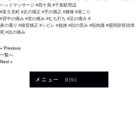
ヘッドマッサージ #四十肩 #千葉駅周辺
#富士見町 #足の矯正 #手の矯正 #腰痛 #肩こり
#背中の痛み #首の痛み #むち打ち #足の痛み #
鼻の通り #猫背矯正 #シビレ #捻挫 #顔の歪み #筋肉痛 #股関節骨頭壊
死 #目の痛み
« Previous
一覧へ
Next »
メニュー
MENU
お知らせ
当院について
メニュー・料金
症例紹介