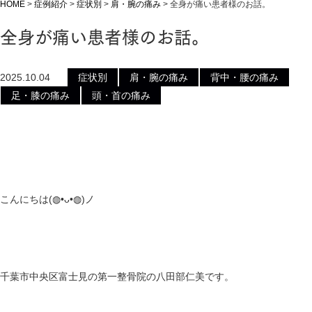
HOME
>
症例紹介
>
症状別
>
肩・腕の痛み
>
全身が痛い患者様のお話。
全身が痛い患者様のお話。
2025.10.04
症状別
肩・腕の痛み
背中・腰の痛み
足・膝の痛み
頭・首の痛み
こんにちは(⁠◍⁠•⁠ᴗ⁠•⁠◍⁠)ノ
千葉市中央区富士見の第一整骨院の八田部仁美です。