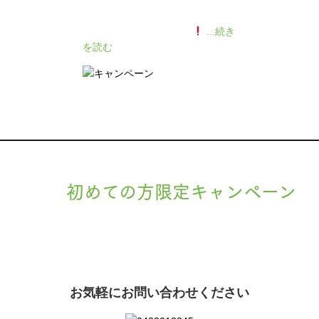
140人の患者様に施術感想のアン
ケートをいただきました
...続き
を読む
初めての方限定キャンペーン
現在準備中です。詳細が決まりましたら、
キャンペーン
でご紹介
ます。
お気軽にお問い合わせください