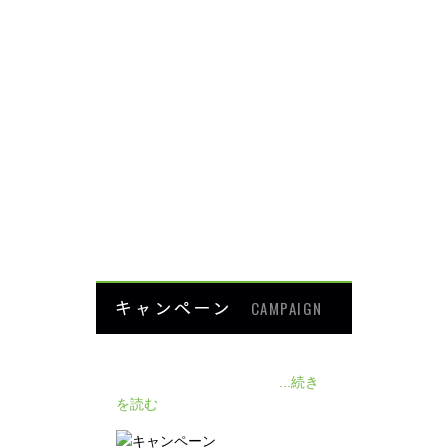
足・膝の痛み
背中・腰の痛み
肩・腕の痛み
ダイエット
楽トレ
よくあるご質問
HOME
キャンペーン
CAMPAIGN
140人の患者様に施術感想のアン
ケートをいただきました❗
...続き
を読む