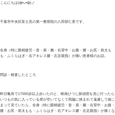
こんにちは(⁠◍⁠•⁠ᴗ⁠•⁠◍⁠)ノ
千葉市中央区富士見の第一整骨院の八田部仁美です。
全身（特に眼精疲労・首・肩・腕・右背中・お腹・腰・お尻・前太も
も・ふくらはぎ・右アキレス腱・左足親指）が痛い患者様のお話。
問診・検査したところ
昨日亀有で17000歩以上歩いたのと、映画ひつじ探偵団を見に行ったら
いつもの気に入っている席が空いてなくて両脇に挟まれて遠慮して縮こ
まって見ていたら、全身（特に眼精疲労・首・肩・腕・右背中・お腹・
腰・お尻・前太もも・ふくらはぎ・右アキレス腱・左足親指）が痛くな