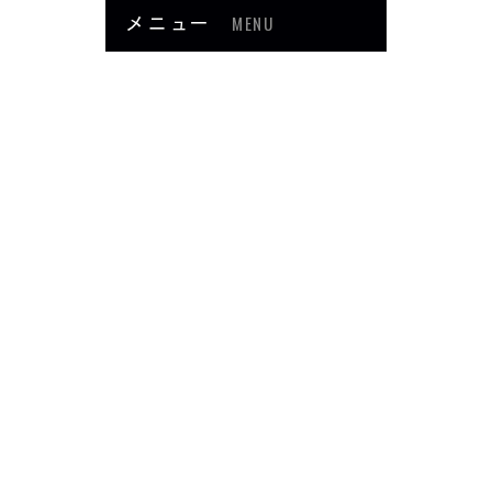
メニュー
MENU
お知らせ
当院について
メニュー・料金
症例紹介
頭・首の痛み
足・膝の痛み
背中・腰の痛み
肩・腕の痛み
ダイエット
楽トレ
よくあるご質問