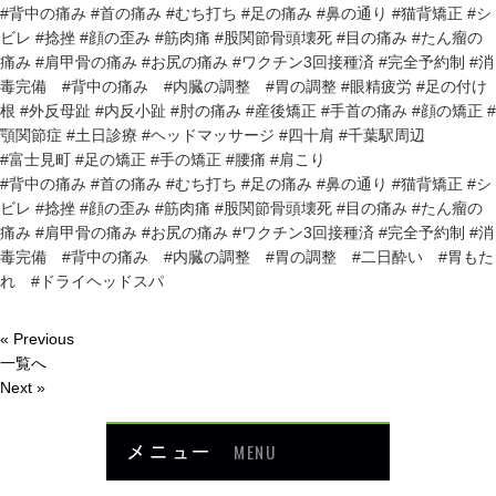
#背中の痛み #首の痛み #むち打ち #足の痛み #鼻の通り #猫背矯正 #シ
ビレ #捻挫 #顔の歪み #筋肉痛 #股関節骨頭壊死 #目の痛み #たん瘤の
痛み #肩甲骨の痛み #お尻の痛み #ワクチン3回接種済 #完全予約制 #消
毒完備 #背中の痛み #内臓の調整 #胃の調整 #眼精疲労 #足の付け
根 #外反母趾 #内反小趾 #肘の痛み #産後矯正 #手首の痛み #顔の矯正 #
顎関節症 #土日診療 #ヘッドマッサージ #四十肩 #千葉駅周辺
#富士見町 #足の矯正 #手の矯正 #腰痛 #肩こり
#背中の痛み #首の痛み #むち打ち #足の痛み #鼻の通り #猫背矯正 #シ
ビレ #捻挫 #顔の歪み #筋肉痛 #股関節骨頭壊死 #目の痛み #たん瘤の
痛み #肩甲骨の痛み #お尻の痛み #ワクチン3回接種済 #完全予約制 #消
毒完備 #背中の痛み #内臓の調整 #胃の調整 #二日酔い #胃もた
れ #ドライヘッドスパ
« Previous
一覧へ
Next »
メニュー
MENU