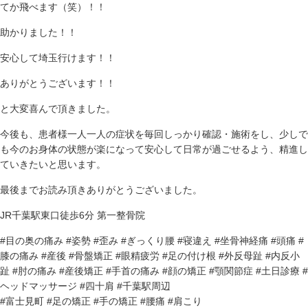
てか飛べます（笑）！！
助かりました！！
安心して埼玉行けます！！
ありがとうございます！！
と大変喜んで頂きました。
今後も、患者様一人一人の症状を毎回しっかり確認・施術をし、少しで
も今のお身体の状態が楽になって安心して日常が過ごせるよう、精進し
ていきたいと思います。
最後までお読み頂きありがとうございました。
JR千葉駅東口徒歩6分 第一整骨院
#目の奥の痛み #姿勢 #歪み #ぎっくり腰 #寝違え #坐骨神経痛 #頭痛 #
膝の痛み #産後 #骨盤矯正 #眼精疲労 #足の付け根 #外反母趾 #内反小
趾 #肘の痛み #産後矯正 #手首の痛み #顔の矯正 #顎関節症 #土日診療 #
ヘッドマッサージ #四十肩 #千葉駅周辺
#富士見町 #足の矯正 #手の矯正 #腰痛 #肩こり