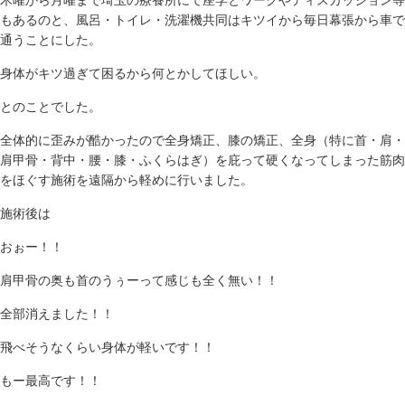
木曜から月曜まで埼玉の療養所にて座学とワークやディスカッション等
もあるのと、風呂・トイレ・洗濯機共同はキツイから毎日幕張から車で
通うことにした。
身体がキツ過ぎて困るから何とかしてほしい。
とのことでした。
全体的に歪みが酷かったので全身矯正、膝の矯正、全身（特に首・肩・
肩甲骨・背中・腰・膝・ふくらはぎ）を庇って硬くなってしまった筋肉
をほぐす施術を遠隔から軽めに行いました。
施術後は
おぉー！！
肩甲骨の奥も首のうぅーって感じも全く無い！！
全部消えました！！
飛べそうなくらい身体が軽いです！！
もー最高です！！