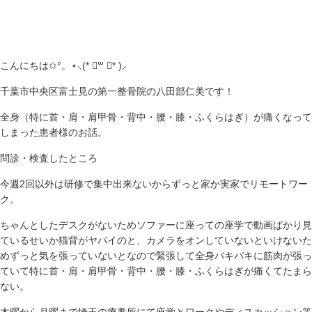
こんにちは✩°。⋆⸜(* ॑꒳ ॑* )⸝
千葉市中央区富士見の第一整骨院の八田部仁美です！
全身（特に首・肩・肩甲骨・背中・腰・膝・ふくらはぎ）が痛くなって
しまった患者様のお話。
問診・検査したところ
今週2回以外は研修で集中出来ないからずっと家か実家でリモートワー
ク。
ちゃんとしたデスクがないためソファーに座っての座学で動画ばかり見
ているせいか猫背がヤバイのと、カメラをオンしていないといけないた
めずっと気を張っていないとなので緊張して全身バキバキに筋肉が張っ
ていて特に首・肩・肩甲骨・背中・腰・膝・ふくらはぎが痛くてたまら
ない。