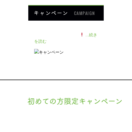
キャンペーン
CAMPAIGN
140人の患者様に施術感想のアン
ケートをいただきました
...続き
を読む
初めての方限定キャンペーン
現在準備中です。詳細が決まりましたら、
キャンペーン
でご紹介
ます。