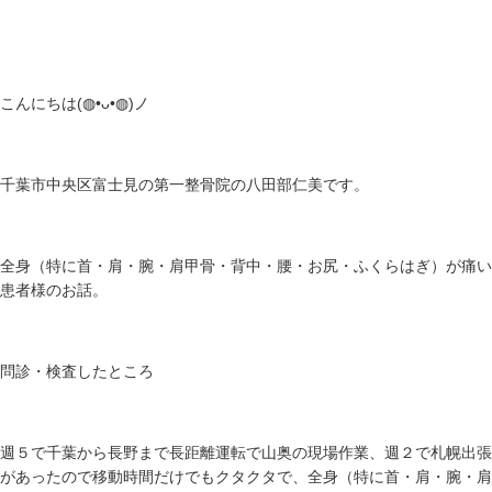
こんにちは(⁠◍⁠•⁠ᴗ⁠•⁠◍⁠)ノ
千葉市中央区富士見の第一整骨院の八田部仁美です。
全身（特に首・肩・腕・肩甲骨・背中・腰・お尻・ふくらはぎ）が痛い
患者様のお話。
問診・検査したところ
週５で千葉から長野まで長距離運転で山奥の現場作業、週２で札幌出張
があったので移動時間だけでもクタクタで、全身（特に首・肩・腕・肩