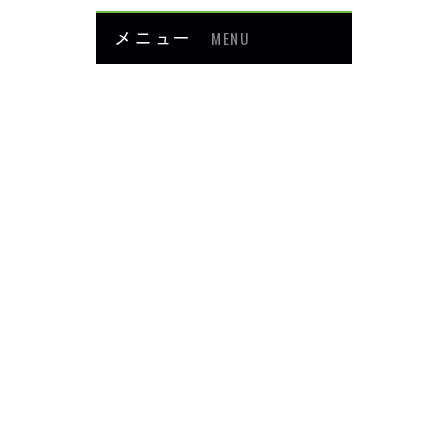
メニュー
MENU
お知らせ
当院について
メニュー・料金
症例紹介
頭・首の痛み
足・膝の痛み
背中・腰の痛み
肩・腕の痛み
ダイエット
楽トレ