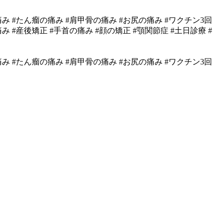
の痛み #たん瘤の痛み #肩甲骨の痛み #お尻の痛み #ワクチン3回
 #産後矯正 #手首の痛み #顔の矯正 #顎関節症 #土日診療 #
の痛み #たん瘤の痛み #肩甲骨の痛み #お尻の痛み #ワクチン3回