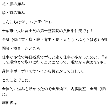
足・膝の痛み
頭・首の痛み
こんにちは✩°。⋆⸜(* ॑꒳ ॑* )⸝
千葉市中央区富士見の第一整骨院の八田部仁美です！
全身（特に首・肩・腕・背中・腰・太もも・ふくらはぎ）が
問診・検査したところ
仕事が多忙で毎日残業でずっと座り仕事が多かったのと、母
して現地まで取りに行くことになって、現地から家まで9キ
身体中ボロボロでヤバイから何とかしてほしい。
とのことでした。
全体的に歪みも酷かったので全身矯正、内臓調整、全身（特
た。
施術後は