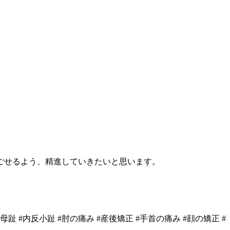
ごせるよう、精進していきたいと思います。
反母趾 #内反小趾 #肘の痛み #産後矯正 #手首の痛み #顔の矯正 #