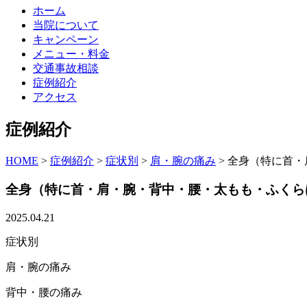
ホーム
当院について
キャンペーン
メニュー・料金
交通事故相談
症例紹介
アクセス
症例紹介
HOME
>
症例紹介
>
症状別
>
肩・腕の痛み
>
全身（特に首・
全身（特に首・肩・腕・背中・腰・太もも・ふくら
2025.04.21
症状別
肩・腕の痛み
背中・腰の痛み