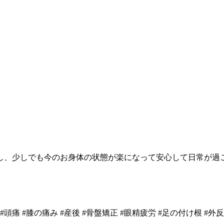
し、少しでも今のお身体の状態が楽になって安心して日常が過
#頭痛 #膝の痛み #産後 #骨盤矯正 #眼精疲労 #足の付け根 #外