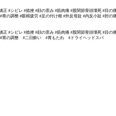
矯正 #シビレ #捻挫 #顔の歪み #筋肉痛 #股関節骨頭壊死 #目
の調整 #眼精疲労 #足の付け根 #外反母趾 #内反小趾 #肘の痛み
矯正 #シビレ #捻挫 #顔の歪み #筋肉痛 #股関節骨頭壊死 #目
 #胃の調整 #二日酔い #胃もたれ #ドライヘッドスパ