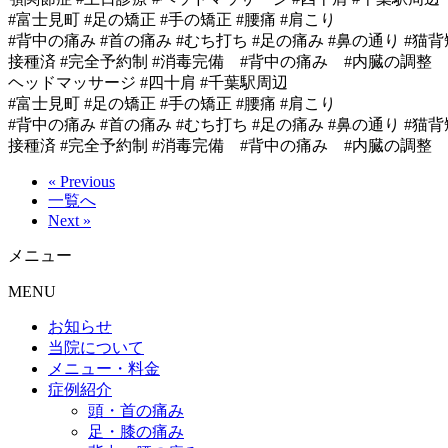
#富士見町 #足の矯正 #手の矯正 #腰痛 #肩こり
#背中の痛み #首の痛み #むち打ち #足の痛み #鼻の通り #猫背
接種済 #完全予約制 #消毒完備 #背中の痛み #内臓の調整 #胃
ヘッドマッサージ #四十肩 #千葉駅周辺
#富士見町 #足の矯正 #手の矯正 #腰痛 #肩こり
#背中の痛み #首の痛み #むち打ち #足の痛み #鼻の通り #猫背
接種済 #完全予約制 #消毒完備 #背中の痛み #内臓の調整
« Previous
一覧へ
Next »
メニュー
MENU
お知らせ
当院について
メニュー・料金
症例紹介
頭・首の痛み
足・膝の痛み