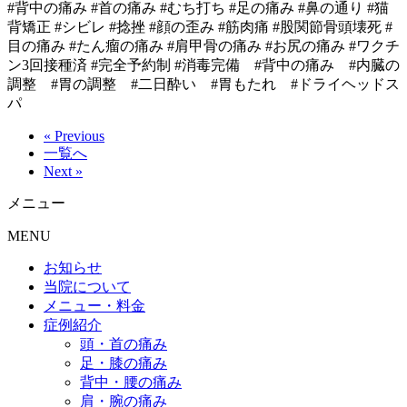
#背中の痛み #首の痛み #むち打ち #足の痛み #鼻の通り #猫
背矯正 #シビレ #捻挫 #顔の歪み #筋肉痛 #股関節骨頭壊死 #
目の痛み #たん瘤の痛み #肩甲骨の痛み #お尻の痛み #ワクチ
ン3回接種済 #完全予約制 #消毒完備 #背中の痛み #内臓の
調整 #胃の調整 #二日酔い #胃もたれ #ドライヘッドス
パ
« Previous
一覧へ
Next »
メニュー
MENU
お知らせ
当院について
メニュー・料金
症例紹介
頭・首の痛み
足・膝の痛み
背中・腰の痛み
肩・腕の痛み