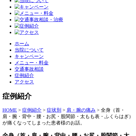
ホーム
当院について
キャンペーン
メニュー・料金
交通事故相談
症例紹介
アクセス
症例紹介
HOME
>
症例紹介
>
症状別
>
肩・腕の痛み
>
全身（首・
肩・腕・背中・腰・お尻・股関節・太もも表・ふくらはぎ）
が痛くなってしまった患者様のお話。
全身（首・肩・腕・背中・腰・お尻・股関節・太