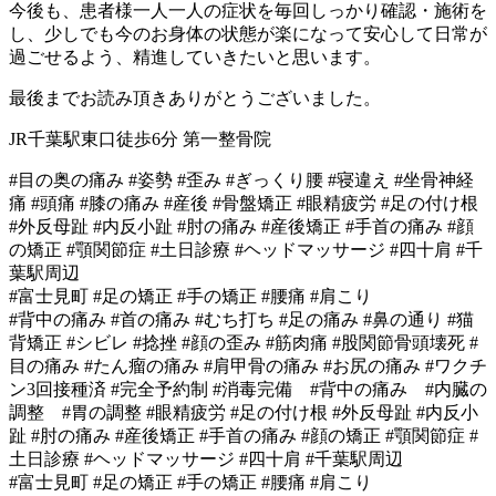
今後も、患者様一人一人の症状を毎回しっかり確認・施術を
し、少しでも今のお身体の状態が楽になって安心して日常が
過ごせるよう、精進していきたいと思います。
最後までお読み頂きありがとうございました。
JR千葉駅東口徒歩6分 第一整骨院
#目の奥の痛み #姿勢 #歪み #ぎっくり腰 #寝違え #坐骨神経
痛 #頭痛 #膝の痛み #産後 #骨盤矯正 #眼精疲労 #足の付け根
#外反母趾 #内反小趾 #肘の痛み #産後矯正 #手首の痛み #顔
の矯正 #顎関節症 #土日診療 #ヘッドマッサージ #四十肩 #千
葉駅周辺
#富士見町 #足の矯正 #手の矯正 #腰痛 #肩こり
#背中の痛み #首の痛み #むち打ち #足の痛み #鼻の通り #猫
背矯正 #シビレ #捻挫 #顔の歪み #筋肉痛 #股関節骨頭壊死 #
目の痛み #たん瘤の痛み #肩甲骨の痛み #お尻の痛み #ワクチ
ン3回接種済 #完全予約制 #消毒完備 #背中の痛み #内臓の
調整 #胃の調整 #眼精疲労 #足の付け根 #外反母趾 #内反小
趾 #肘の痛み #産後矯正 #手首の痛み #顔の矯正 #顎関節症 #
土日診療 #ヘッドマッサージ #四十肩 #千葉駅周辺
#富士見町 #足の矯正 #手の矯正 #腰痛 #肩こり