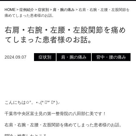
HOME
>
症例紹介
>
症状別
>
肩・腕の痛み
>
右肩・右腕・左腰・左股関節を
痛めてしまった患者様のお話。
右肩・右腕・左腰・左股関節を痛め
てしまった患者様のお話。
2024.09.07
症状別
肩・腕の痛み
背中・腰の痛み
こんにちは✩°。⋆⸜(* ॑꒳ ॑* )⸝
千葉市中央区富士見の第一整骨院の八田部仁美です！
右肩・右腕・左腰・左股関節を痛めてしまった患者様のお話。
問診・検査したところ