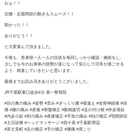
おぉ！！
左腰・左股関節の動きもスムーズ！！
助かった！！
ありがとう！！
と大変喜んで頂きました。
今後も、患者様一人一人の症状を毎回しっかり確認・施術をし、
少しでも今のお身体の状態が楽になって安心して日常が過ごせる
よう、精進していきたいと思います。
最後までお読み頂きありがとうございました。
JR千葉駅東口徒歩6分 第一整骨院
#目の奥の痛み #姿勢 #歪み #ぎっくり腰 #寝違え #坐骨神経痛 #頭
痛 #膝の痛み #産後 #骨盤矯正 #眼精疲労 #足の付け根 #外反母趾
#内反小趾 #肘の痛み #産後矯正 #手首の痛み #顔の矯正 #顎関節症
#土日診療 #ヘッドマッサージ #四十肩 #千葉駅周辺
#富士見町 #足の矯正 #手の矯正 #腰痛 #肩こり