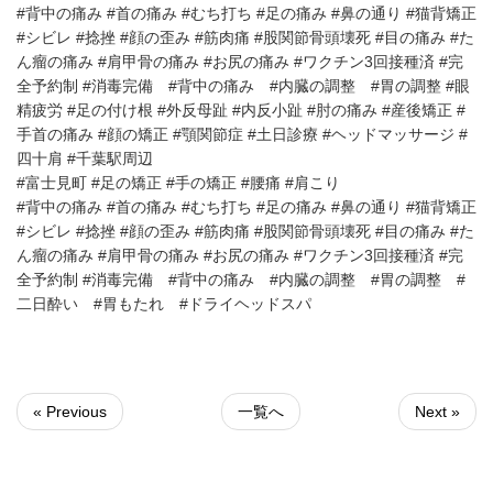
#背中の痛み #首の痛み #むち打ち #足の痛み #鼻の通り #猫背矯正
#シビレ #捻挫 #顔の歪み #筋肉痛 #股関節骨頭壊死 #目の痛み #た
ん瘤の痛み #肩甲骨の痛み #お尻の痛み #ワクチン3回接種済 #完
全予約制 #消毒完備 #背中の痛み #内臓の調整 #胃の調整 #眼
精疲労 #足の付け根 #外反母趾 #内反小趾 #肘の痛み #産後矯正 #
手首の痛み #顔の矯正 #顎関節症 #土日診療 #ヘッドマッサージ #
四十肩 #千葉駅周辺
#富士見町 #足の矯正 #手の矯正 #腰痛 #肩こり
#背中の痛み #首の痛み #むち打ち #足の痛み #鼻の通り #猫背矯正
#シビレ #捻挫 #顔の歪み #筋肉痛 #股関節骨頭壊死 #目の痛み #た
ん瘤の痛み #肩甲骨の痛み #お尻の痛み #ワクチン3回接種済 #完
全予約制 #消毒完備 #背中の痛み #内臓の調整 #胃の調整 #
二日酔い #胃もたれ #ドライヘッドスパ
« Previous
一覧へ
Next »