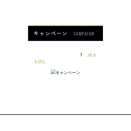
HOME
キャンペーン
CAMPAIGN
140人の患者様に施術感想のアン
ケートをいただきました
...続き
を読む