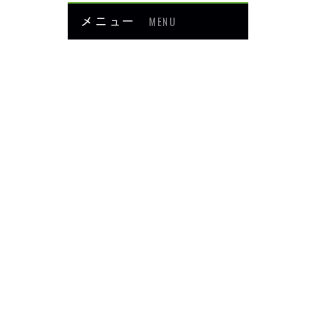
メニュー
MENU
お知らせ
当院について
メニュー・料金
症例紹介
頭・首の痛み
足・膝の痛み
背中・腰の痛み
肩・腕の痛み
ダイエット
楽トレ
よくあるご質問