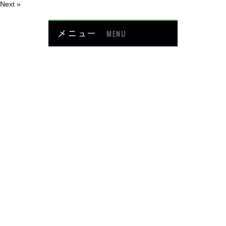
Next »
メニュー
MENU
お知らせ
当院について
メニュー・料金
症例紹介
頭・首の痛み
足・膝の痛み
背中・腰の痛み
肩・腕の痛み
ダイエット
楽トレ