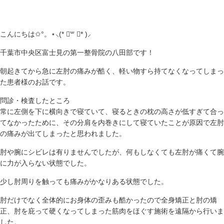
こんにちは✩°。⋆⸜(* ॑꒳ ॑* )⸝
千葉市中央区富士見の第一整骨院の八田部です！
朝起きてから急に左肘の痛みが酷く、軽い物すら持てなくなってしまっ
た患者様のお話です。
問診・検査したところ
常に左側を下に横向きで寝ていて、寝るときの枕の高さが低すぎて合っ
てなかったために、その分肩を内巻きにして寝ていたことが原因で左肘
の痛みが出てしまったと思われました。
肘や腕にシビレは有りませんでしたが、何もしなくても左肘が痛くて腕
に力が入らない状態でした。
少し肘周りを触っても痛みがかなりある状態でした。
肘だけでなく全体的にお身体の歪みも酷かったので全身矯正と肘の矯
正、肘を庇って硬くなってしまった筋肉をほぐす施術を遠隔から行いま
した。