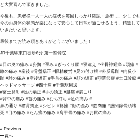
と大変喜んで頂きました。
今後も、患者様一人一人の症状を毎回しっかり確認・施術し、少しでも
今のお身体の状態が楽になって安心して日常が過ごせるよう、精進して
いきたいと思います。
最後までお読み頂きありがとうございました！
JR千葉駅東口徒歩6分 第一整骨院
#目の奥の痛み #姿勢 #歪み #ぎっくり腰 #寝違え #坐骨神経痛 #頭痛 #
膝の痛み #産後 #骨盤矯正 #眼精疲労 #足の付け根 #外反母趾 #内反小
趾 #肘の痛み #産後矯正 #手首の痛み #顔の矯正 #顎関節症 #土日診療 #
ヘッドマッサージ #四十肩 #千葉駅周辺
#富士見町 #足の矯正 #手の矯正 #腰痛 #肩こり
#背中の痛み #首の痛み #むち打ち #足の痛み #
鼻の通り #猫背矯正 #シビレ #捻挫 #顔の歪み #筋肉痛 #股関節骨頭壊
死 #目の痛み #たん瘤の痛み #肩甲骨の痛み #お尻の痛み
« Previous
一覧へ