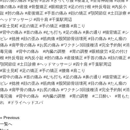
#目の奥の痛み #姿勢 #歪み #ぎっくり腰 #寝違え #坐骨神経痛 #頭痛 #
膝の痛み #産後 #骨盤矯正 #眼精疲労 #足の付け根 #外反母趾 #内反小
趾 #肘の痛み #産後矯正 #手首の痛み #顔の矯正 #顎関節症 #土日診療 #
ヘッドマッサージ #四十肩 #千葉駅周辺
#富士見町 #足の矯正 #手の矯正 #腰痛 #肩こり
#背中の痛み #首の痛み #むち打ち #足の痛み #鼻の通り #猫背矯正 #シ
ビレ #捻挫 #顔の歪み #筋肉痛 #股関節骨頭壊死 #目の痛み #たん瘤の
痛み #肩甲骨の痛み #お尻の痛み #ワクチン3回接種済 #完全予約制 #消
毒完備 #背中の痛み #内臓の調整 #胃の調整 #眼精疲労 #足の付け
根 #外反母趾 #内反小趾 #肘の痛み #産後矯正 #手首の痛み #顔の矯正 #
顎関節症 #土日診療 #ヘッドマッサージ #四十肩 #千葉駅周辺
#富士見町 #足の矯正 #手の矯正 #腰痛 #肩こり
#背中の痛み #首の痛み #むち打ち #足の痛み #鼻の通り #猫背矯正 #シ
ビレ #捻挫 #顔の歪み #筋肉痛 #股関節骨頭壊死 #目の痛み #たん瘤の
痛み #肩甲骨の痛み #お尻の痛み #ワクチン3回接種済 #完全予約制 #消
毒完備 #背中の痛み #内臓の調整 #胃の調整 #二日酔い #胃もた
れ #ドライヘッドスパ
« Previous
一覧へ