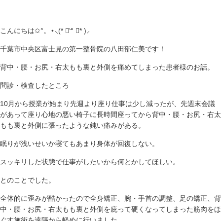
こんにちは✩°。⋆⸜(* ॑꒳ ॑* )⸝
千葉市中央区富士見の第一整骨院の八田部仁美です！
背中・腰・お尻・右太もも裏と外側を痛めてしまった患者様のお話。
問診・検査したところ
10月から授業が始まり先週より座り仕事は少し減ったが、先週末会議
があって座り心地の悪い椅子に長時間座ってから背中・腰・お尻・右太
もも裏と外側に張ったような鈍い痛みがある。
眠りが浅いせいか寝てもあまり身体が回復しない。
スッキリした状態で仕事がしたいから何とかしてほしい。
とのことでした。
全体的に歪みが酷かったので全身矯正、腕・手首の調整、足の矯正、背
中・腰・お尻・右太もも裏と外側を庇って硬くなってしまった筋肉をほ
ぐす施術を遠隔から軽めに行いました。