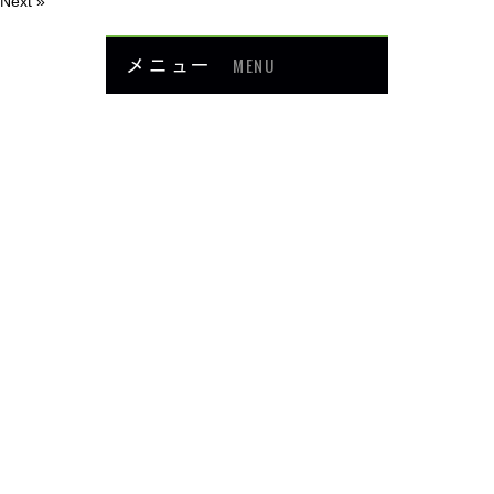
Next »
メニュー
MENU
お知らせ
当院について
メニュー・料金
症例紹介
頭・首の痛み
足・膝の痛み
背中・腰の痛み
肩・腕の痛み
ダイエット
楽トレ