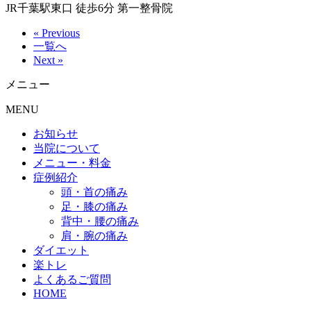
JR千葉駅東口 徒歩6分 第一整骨院
« Previous
一覧へ
Next »
メニュー
MENU
お知らせ
当院について
メニュー・料金
症例紹介
頭・首の痛み
足・膝の痛み
背中・腰の痛み
肩・腕の痛み
ダイエット
楽トレ
よくあるご質問
HOME