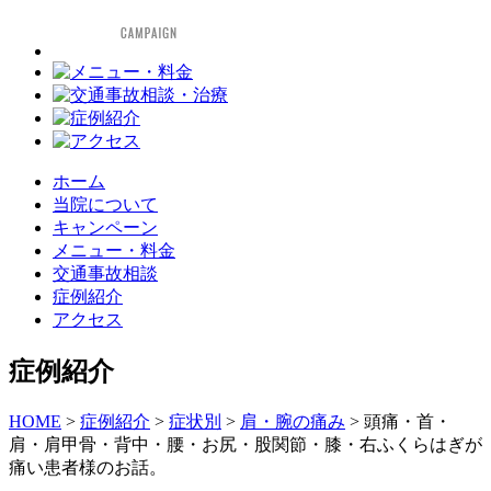
ホーム
当院について
キャンペーン
メニュー・料金
交通事故相談
症例紹介
アクセス
症例紹介
HOME
>
症例紹介
>
症状別
>
肩・腕の痛み
>
頭痛・首・
肩・肩甲骨・背中・腰・お尻・股関節・膝・右ふくらはぎが
痛い患者様のお話。