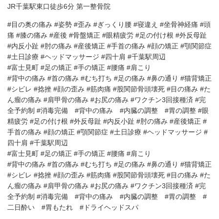
JR千葉駅東口徒歩6分 第一整骨院
#目の奥の痛み #姿勢 #歪み #ぎっくり腰 #寝違え #坐骨神経痛 #頭
痛 #膝の痛み #産後 #骨盤矯正 #眼精疲労 #足の付け根 #外反母趾
#内反小趾 #肘の痛み #産後矯正 #手首の痛み #顔の矯正 #顎関節症
#土日診療 #ヘッドマッサージ #四十肩 #千葉駅周辺
#富士見町 #足の矯正 #手の矯正 #腰痛 #肩こり
#背中の痛み #首の痛み #むち打ち #足の痛み #鼻の通り #猫背矯正
#シビレ #捻挫 #顔の歪み #筋肉痛 #股関節骨頭壊死 #目の痛み #た
ん瘤の痛み #肩甲骨の痛み #お尻の痛み #ワクチン3回接種済 #完
全予約制 #消毒完備 #背中の痛み #内臓の調整 #胃の調整 #眼
精疲労 #足の付け根 #外反母趾 #内反小趾 #肘の痛み #産後矯正 #
手首の痛み #顔の矯正 #顎関節症 #土日診療 #ヘッドマッサージ #
四十肩 #千葉駅周辺
#富士見町 #足の矯正 #手の矯正 #腰痛 #肩こり
#背中の痛み #首の痛み #むち打ち #足の痛み #鼻の通り #猫背矯正
#シビレ #捻挫 #顔の歪み #筋肉痛 #股関節骨頭壊死 #目の痛み #た
ん瘤の痛み #肩甲骨の痛み #お尻の痛み #ワクチン3回接種済 #完
全予約制 #消毒完備 #背中の痛み #内臓の調整 #胃の調整 #
二日酔い #胃もたれ #ドライヘッドスパ