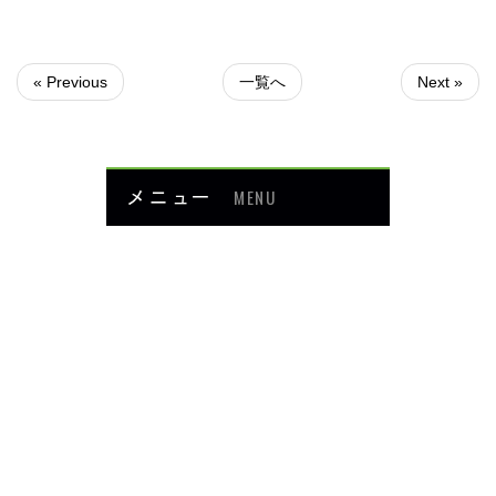
« Previous
一覧へ
Next »
メニュー
MENU
お知らせ
当院について
メニュー・料金
症例紹介
頭・首の痛み
足・膝の痛み
背中・腰の痛み