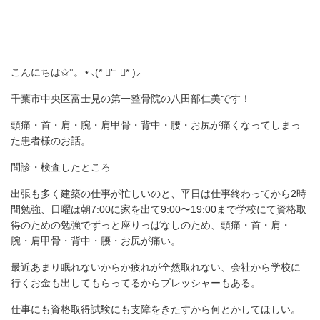
こんにちは✩°。⋆⸜(* ॑꒳ ॑* )⸝
千葉市中央区富士見の第一整骨院の八田部仁美です！
頭痛・首・肩・腕・肩甲骨・背中・腰・お尻が痛くなってしまっ
た患者様のお話。
問診・検査したところ
出張も多く建築の仕事が忙しいのと、平日は仕事終わってから2時
間勉強、日曜は朝7:00に家を出て9:00〜19:00まで学校にて資格取
得のための勉強でずっと座りっぱなしのため、頭痛・首・肩・
腕・肩甲骨・背中・腰・お尻が痛い。
最近あまり眠れないからか疲れが全然取れない、会社から学校に
行くお金も出してもらってるからプレッシャーもある。
仕事にも資格取得試験にも支障をきたすから何とかしてほしい。