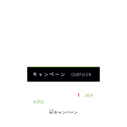
肩・腕の痛み
ダイエット
楽トレ
よくあるご質問
HOME
キャンペーン
CAMPAIGN
140人の患者様に施術感想のアン
ケートをいただきました
...続き
を読む