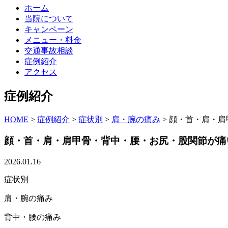
ホーム
当院について
キャンペーン
メニュー・料金
交通事故相談
症例紹介
アクセス
症例紹介
HOME
>
症例紹介
>
症状別
>
肩・腕の痛み
>
顔・首・肩・肩
顔・首・肩・肩甲骨・背中・腰・お尻・股関節が痛
2026.01.16
症状別
肩・腕の痛み
背中・腰の痛み