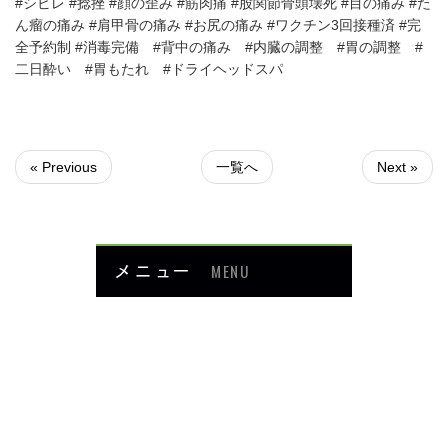
#シビレ #捻挫 #顔の歪み #筋肉痛 #股関節骨頭壊死 #目の痛み #た
ん瘤の痛み #肩甲骨の痛み #お尻の痛み #ワクチン3回接種済 #完
全予約制 #消毒完備 #背中の痛み #内臓の調整 #胃の調整 #
二日酔い #胃もたれ #ドライヘッドスパ
« Previous
一覧へ
Next »
メニュー
MENU
お知らせ
当院について
メニュー・料金
症例紹介