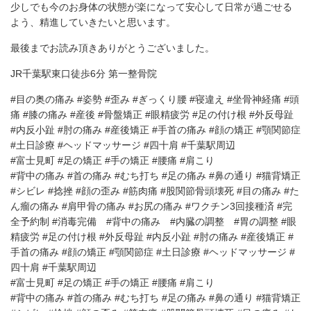
少しでも今のお身体の状態が楽になって安心して日常が過ごせる
よう、精進していきたいと思います。
最後までお読み頂きありがとうございました。
JR千葉駅東口徒歩6分 第一整骨院
#目の奥の痛み #姿勢 #歪み #ぎっくり腰 #寝違え #坐骨神経痛 #頭
痛 #膝の痛み #産後 #骨盤矯正 #眼精疲労 #足の付け根 #外反母趾
#内反小趾 #肘の痛み #産後矯正 #手首の痛み #顔の矯正 #顎関節症
#土日診療 #ヘッドマッサージ #四十肩 #千葉駅周辺
#富士見町 #足の矯正 #手の矯正 #腰痛 #肩こり
#背中の痛み #首の痛み #むち打ち #足の痛み #鼻の通り #猫背矯正
#シビレ #捻挫 #顔の歪み #筋肉痛 #股関節骨頭壊死 #目の痛み #た
ん瘤の痛み #肩甲骨の痛み #お尻の痛み #ワクチン3回接種済 #完
全予約制 #消毒完備 #背中の痛み #内臓の調整 #胃の調整 #眼
精疲労 #足の付け根 #外反母趾 #内反小趾 #肘の痛み #産後矯正 #
手首の痛み #顔の矯正 #顎関節症 #土日診療 #ヘッドマッサージ #
四十肩 #千葉駅周辺
#富士見町 #足の矯正 #手の矯正 #腰痛 #肩こり
#背中の痛み #首の痛み #むち打ち #足の痛み #鼻の通り #猫背矯正