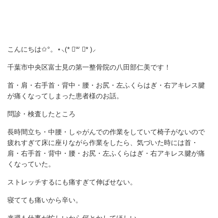
こんにちは✩°。⋆⸜(* ॑꒳ ॑* )⸝
千葉市中央区富士見の第一整骨院の八田部仁美です！
首・肩・右手首・背中・腰・お尻・左ふくらはぎ・右アキレス腱
が痛くなってしまった患者様のお話。
問診・検査したところ
長時間立ち・中腰・しゃがんでの作業をしていて椅子がないので
疲れすぎて床に座りながら作業をしたら、気づいた時には首・
肩・右手首・背中・腰・お尻・左ふくらはぎ・右アキレス腱が痛
くなっていた。
ストレッチするにも痛すぎて伸ばせない。
寝てても痛いから辛い。
来週も仕事が忙しいから何とかしてほしい。