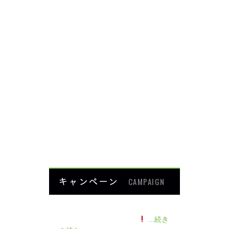
頭・首の痛み
足・膝の痛み
背中・腰の痛み
肩・腕の痛み
ダイエット
楽トレ
よくあるご質問
HOME
キャンペーン
CAMPAIGN
140人の患者様に施術感想のアン
ケートをいただきました
...続き