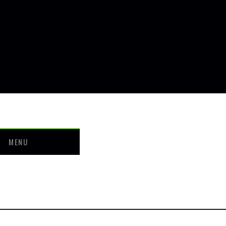
MENU
せ
ついて
ー・料金
介