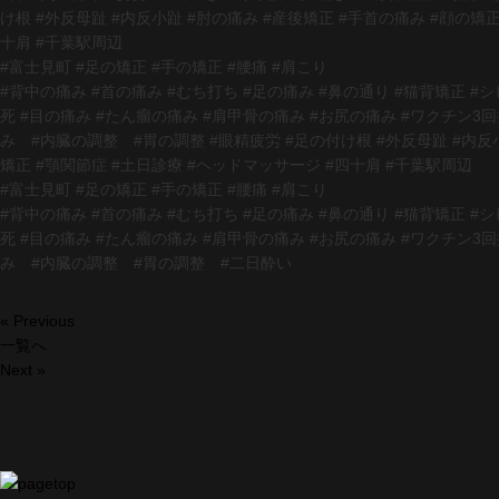
け根 #外反母趾 #内反小趾 #肘の痛み #産後矯正 #手首の痛み #顔の矯
十肩 #千葉駅周辺
#富士見町 #足の矯正 #手の矯正 #腰痛 #肩こり
#背中の痛み #首の痛み #むち打ち #足の痛み #鼻の通り #猫背矯正 #シ
死 #目の痛み #たん瘤の痛み #肩甲骨の痛み #お尻の痛み #ワクチン3
み #内臓の調整 #胃の調整 #眼精疲労 #足の付け根 #外反母趾 #内反小
矯正 #顎関節症 #土日診療 #ヘッドマッサージ #四十肩 #千葉駅周辺
#富士見町 #足の矯正 #手の矯正 #腰痛 #肩こり
#背中の痛み #首の痛み #むち打ち #足の痛み #鼻の通り #猫背矯正 #シ
死 #目の痛み #たん瘤の痛み #肩甲骨の痛み #お尻の痛み #ワクチン3
み #内臓の調整 #胃の調整 #二日酔い
« Previous
一覧へ
Next »