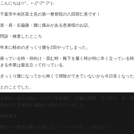
こんにちは✩°。⋆⸜(* ॑꒳ ॑* )⸝
千葉市中央区富士見の第一整骨院の八田部仁美です！
首・肩・右脇腹・腰に痛みがある患者様のお話。
問診・検査したところ
年末に軽めのぎっくり腰を2回やってしまった。
座っている時・仰向け・屈む時・靴下を履く時が特に辛く立っている時
きる作業は最近立って行っている。
ぎっくり腰になってから怖くて掃除ができていないから今日良くなった
とのことでした。
全体的に歪みが酷かったので全身矯正、内臓の調整、足の矯正、首・肩
肉をほぐす施術を遠隔から軽めに行いました。
施術後は
硬かった筋肉が緩んで楽になっていくのがすごく分かる！！