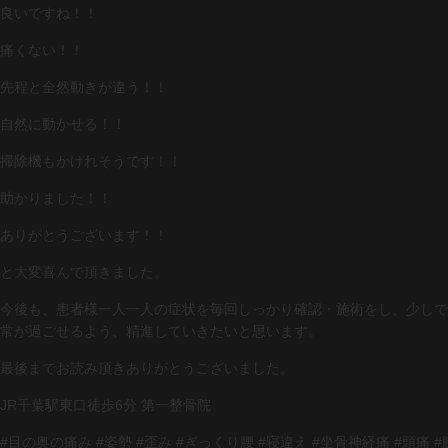
良いですね！！
痛くない！！
先程と全然動きが違う！！
自然に動かせる！！
掃除機もかけれそうです！！
助かりました！！
ありがとうございます！！
と大変喜んで頂きました。
今後も、患者様一人一人の症状を毎回しっかり確認・施術をし、少しで
常が過ごせるよう、精進していきたいと思います。
最後までお読み頂きありがとうございました。
JR千葉駅東口徒歩6分 第一整骨院
#目の奥の痛み #姿勢 #歪み #ぎっくり腰 #寝違え #坐骨神経痛 #頭痛 #