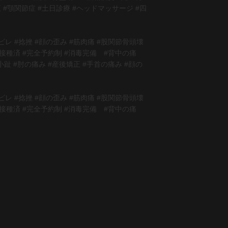
正 #顎関節症 #土日診療 #ヘッドマッサージ #四
ビレ #捻挫 #顔の歪み #筋肉痛 #股関節骨頭壊
回接種済 #完全予約制 #消毒完備 #背中の痛
趾 #肘の痛み #産後矯正 #手首の痛み #顔の
ビレ #捻挫 #顔の歪み #筋肉痛 #股関節骨頭壊
回接種済 #完全予約制 #消毒完備 #背中の痛