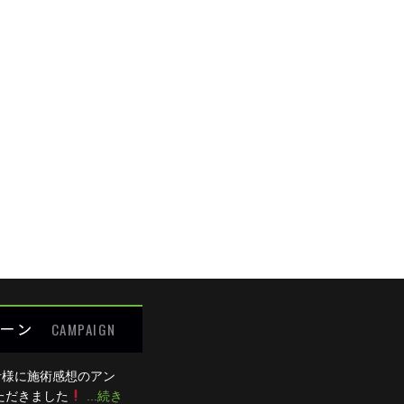
めての方限定キャンペーン
の痛み
の痛み
細が決まりましたら、
キャンペーン
でご紹介いたします。
腰の痛み
の痛み
わせください
ット
:00 / 15:00～20:00
0：00のみ診療、木曜は終日休診。
るご質問
受付できません。
ーン
CAMPAIGN
者様に施術感想のアン
ただきました
...続き