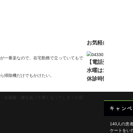
初
頭・首
足・膝
現在準備中です。詳
背中・
肩・腕
お気軽にお問い合
ダイエ
が一番楽なので、在宅勤務で立っていてもで
【電話受付】11:00～13
楽トレ
水曜は16:00～2
よくあ
ら掃除機だけでもかけたい。
休診時間中は電話
HOME
・右脇腹・腰を庇って硬くなってしまった筋
キャンペ
140人の患
ケートをい