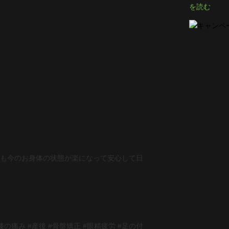
を読む
も今のお身体の状態が楽になって安心して日
膝の痛み #産後 #骨盤矯正 #眼精疲労 #足の付