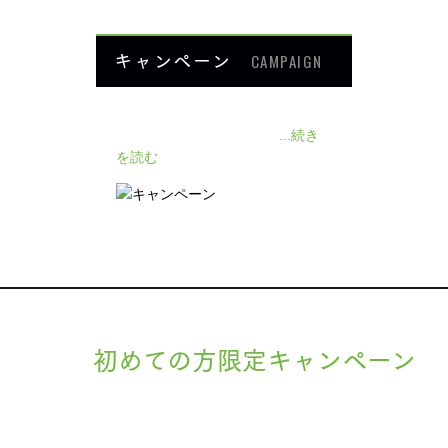
キャンペーン
CAMPAIGN
140人の患者様に施術感想のアン
ケートをいただきました❗
...続き
を読む
初めての方限定キャンペーン
現在準備中です。詳細が決まりましたら、
キャンペーン
でご紹介
ます。