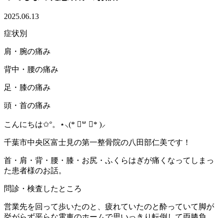
2025.06.13
症状別
肩・腕の痛み
背中・腰の痛み
足・膝の痛み
頭・首の痛み
こんにちは✩°。⋆⸜(* ॑꒳ ॑* )⸝
千葉市中央区富士見の第一整骨院の八田部仁美です！
首・肩・背・腰・膝・お尻・ふくらはぎが痛くなってしまっ
た患者様のお話。
問診・検査したところ
営業先を回って歩いたのと、疲れていたのと酔っていて脚が
挙がらず平らな電車のホームで思いっきり転倒して両膝負