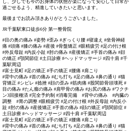
し、少しでも今のお身体の状態が楽になって安心して日常が
過ごせるよう、精進していきたいと思います。
最後までお読み頂きありがとうございました。
JR千葉駅東口徒歩6分 第一整骨院
#目の奥の痛み #姿勢 #歪み #ぎっくり腰 #寝違え #坐骨神経
痛 #頭痛 #膝の痛み #産後 #骨盤矯正 #眼精疲労 #足の付け根
#外反母趾 #内反小趾 #肘の痛み #産後矯正 #手首の痛み #顔
の矯正 #顎関節症 #土日診療 #ヘッドマッサージ #四十肩 #千
葉駅周辺
#富士見町 #足の矯正 #手の矯正 #腰痛 #肩こり
#背中の痛み #首の痛み #むち打ち #足の痛み #鼻の通り #猫
背矯正 #シビレ #捻挫 #顔の歪み #筋肉痛 #股関節骨頭壊死 #
目の痛み #たん瘤の痛み #肩甲骨の痛み #お尻の痛み #ワクチ
ン3回接種済 #完全予約制 #消毒完備 #背中の痛み #内臓の
調整 #胃の調整 #眼精疲労 #足の付け根 #外反母趾 #内反小
趾 #肘の痛み #産後矯正 #手首の痛み #顔の矯正 #顎関節症 #
土日診療 #ヘッドマッサージ #四十肩 #千葉駅周辺
#富士見町 #足の矯正 #手の矯正 #腰痛 #肩こり
#背中の痛み #首の痛み #むち打ち #足の痛み #鼻の通り #猫