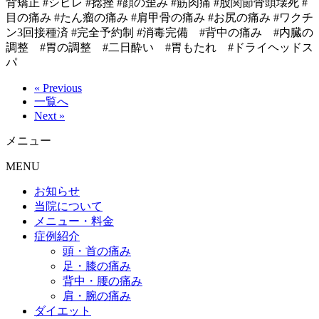
背矯正 #シビレ #捻挫 #顔の歪み #筋肉痛 #股関節骨頭壊死 #
目の痛み #たん瘤の痛み #肩甲骨の痛み #お尻の痛み #ワクチ
ン3回接種済 #完全予約制 #消毒完備 #背中の痛み #内臓の
調整 #胃の調整 #二日酔い #胃もたれ #ドライヘッドス
パ
« Previous
一覧へ
Next »
メニュー
MENU
お知らせ
当院について
メニュー・料金
症例紹介
頭・首の痛み
足・膝の痛み
背中・腰の痛み
肩・腕の痛み
ダイエット